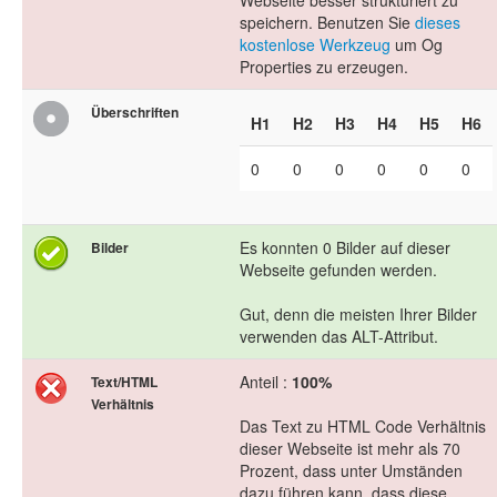
Webseite besser strukturiert zu
speichern. Benutzen Sie
dieses
kostenlose Werkzeug
um Og
Properties zu erzeugen.
Überschriften
H1
H2
H3
H4
H5
H6
0
0
0
0
0
0
Es konnten 0 Bilder auf dieser
Bilder
Webseite gefunden werden.
Gut, denn die meisten Ihrer Bilder
verwenden das ALT-Attribut.
Anteil :
100%
Text/HTML
Verhältnis
Das Text zu HTML Code Verhältnis
dieser Webseite ist mehr als 70
Prozent, dass unter Umständen
dazu führen kann, dass diese