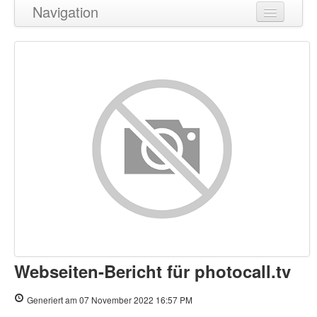
Navigation
Zurück zum Seitenanfang
Inhalt
Links
Suchbegriffe
Benutzerfreundlichkeit
Dokument
Mobile
Optimierung
Webseiten-Bericht für photocall.tv
PageSpeed Insights
Generiert am 07 November 2022 16:57 PM