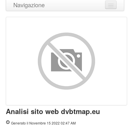
Navigazione
Torna in cima
Contenuto
Links
Keywords
Usabilita
Documento
Mobile
Ottimizzazione
Analisi sito web dvbtmap.eu
PageSpeed Insights
Generato il Novembre 15 2022 02:47 AM