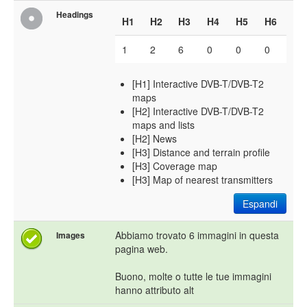
Headings
H1
H2
H3
H4
H5
H6
1
2
6
0
0
0
[H1] Interactive DVB-T/DVB-T2
maps
[H2] Interactive DVB-T/DVB-T2
maps and lists
[H2] News
[H3] Distance and terrain profile
[H3] Coverage map
[H3] Map of nearest transmitters
Espandi
Abbiamo trovato 6 immagini in questa
Images
pagina web.
Buono, molte o tutte le tue immagini
hanno attributo alt