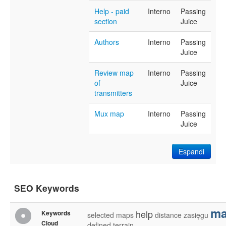
Help - paid
Interno
Passing
section
Juice
Authors
Interno
Passing
Juice
Review map
Interno
Passing
of
Juice
transmitters
Mux map
Interno
Passing
Juice
Espandi
SEO Keywords
m
help
Keywords
selected
maps
distance
zasięgu
Cloud
defined
terrain