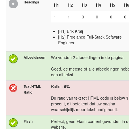
Headings
H1
H2
H3
H4
H5
H
1
1
0
0
0
0
[H1] Erik Kralj
[H2] Freelance Full-Stack Software
Engineer
We vonden 2 afbeeldingen in de pagina.
Afbeeldingen
Goed, de meeste of alle afbeeldingen heb
een alt tekst
Ratio :
6%
Text/HTML
Ratio
De ratio van text tot HTML code is below 1
procent, dit betekent dat uw pagina
waarschijnlijk meer tekst nodig heeft.
Perfect, geen Flash content gevonden in 
Flash
website.