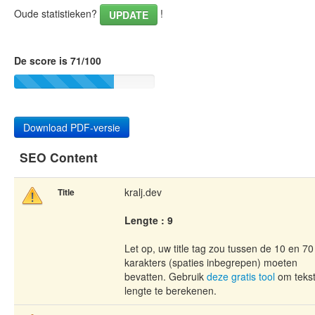
Oude statistieken?
!
UPDATE
De score is 71/100
Download PDF-versie
SEO Content
kralj.dev
Title
Lengte : 9
Let op, uw title tag zou tussen de 10 en 70
karakters (spaties inbegrepen) moeten
bevatten. Gebruik
deze gratis tool
om teks
lengte te berekenen.