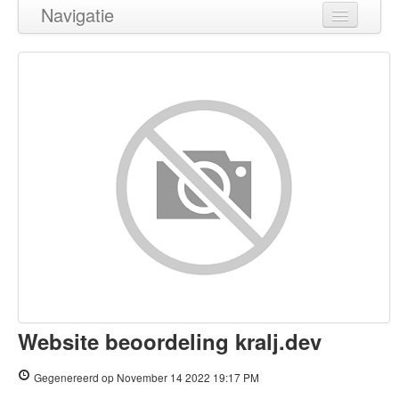
Navigatie
Terug naar boven
Content
Links
Keywords
Bruikbaarheid
Document
Mobile
Optimalisatie
Website beoordeling kralj.dev
PageSpeed Insights
Gegenereerd op November 14 2022 19:17 PM