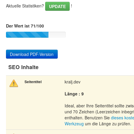
Aktuelle Statistiken?
!
UPDATE
Der Wert ist 71/100
Download PDF-Version
SEO Inhalte
kralj.dev
Seitentitel
Länge : 9
Ideal, aber Ihre Seitentitel sollte zw
und 70 Zeichen (Leerzeichen inbegri
enthalten. Benutzen Sie
dieses kost
Werkzeug
um die Länge zu prüfen.