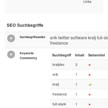
Links
SEO Suchbegriffe
erik
twitter
software
kralj
full-s
Suchbegriffswolke
freelance
Keywords
Suchbegriff
Inhalt
Seitentitel
Consistency
kraljdev
2
erik
1
kralj
1
freelance
1
full-stack
1