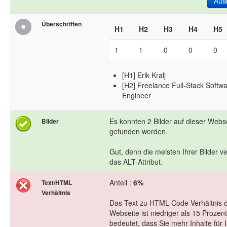
Aus
Überschriften
H1
H2
H3
H4
H5
1
1
0
0
0
[H1] Erik Kralj
[H2] Freelance Full-Stack Softw
Engineer
Es konnten 2 Bilder auf dieser Webs
Bilder
gefunden werden.
Gut, denn die meisten Ihrer Bilder 
das ALT-Attribut.
Anteil :
6%
Text/HTML
Verhältnis
Das Text zu HTML Code Verhältnis d
Webseite ist niedriger als 15 Prozen
bedeutet, dass Sie mehr Inhalte für 