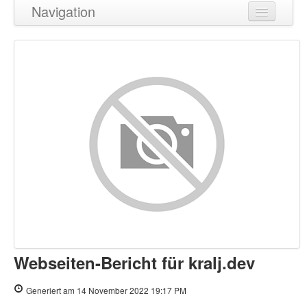
Navigation
Zurück zum Seitenanfang
Inhalt
Links
Suchbegriffe
Benutzerfreundlichkeit
Dokument
Mobile
Optimierung
Webseiten-Bericht für kralj.dev
PageSpeed Insights
Generiert am 14 November 2022 19:17 PM