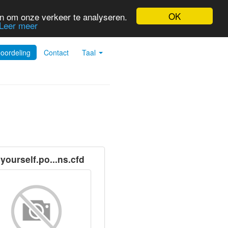
OK
en om onze verkeer te analyseren.
Leer meer
oordeling
Contact
Taal
lyourself.po...ns.cfd